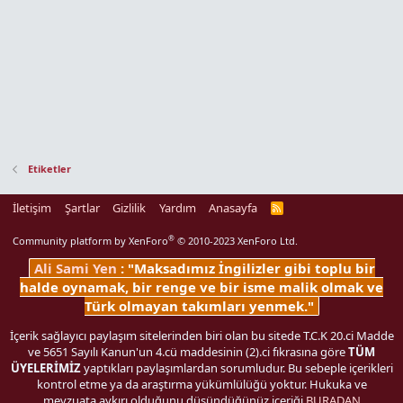
Etiketler
İletişim
Şartlar
Gizlilik
Yardım
Anasayfa
R
S
S
®
Community platform by XenForo
© 2010-2023 XenForo Ltd.
Ali Sami Yen
: "Maksadımız İngilizler gibi toplu bir
halde oynamak, bir renge ve bir isme malik olmak ve
Türk olmayan takımları yenmek."
İçerik sağlayıcı paylaşım sitelerinden biri olan bu sitede T.C.K 20.ci Madde
ve 5651 Sayılı Kanun'un 4.cü maddesinin (2).ci fıkrasına göre
TÜM
ÜYELERİMİZ
yaptıkları paylaşımlardan sorumludur. Bu sebeple içerikleri
kontrol etme ya da araştırma yükümlülüğü yoktur. Hukuka ve
mevzuata aykırı olduğunu düşündüğünüz içeriği
BURADAN