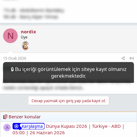
'73.dk - Abdülkerim Bardakçı
'80.dk - Barış Alper Yılmaz
nordix
N
Üye
15 Ocak 2026
#4
Bu formda olan bir oyuncunun çok basit bir takım karşısında
neden zorlandığı apaçık ortada bence..
Cevap yazmak için giriş yap yada kayıt ol.
Benzer konular
Dünya Kupası 2026 | Türkiye - ABD |
Karşılaşma
A
05:00 | 26 Haziran 2026