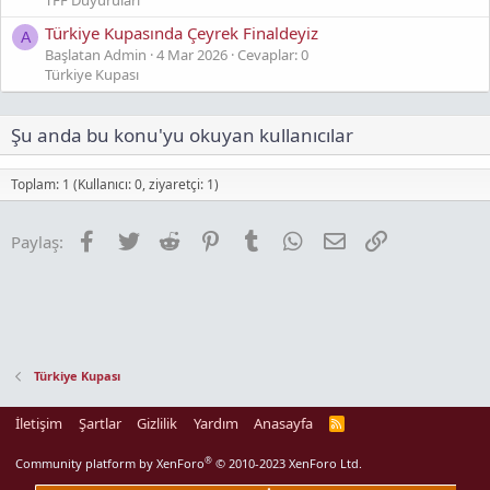
TFF Duyuruları
Türkiye Kupasında Çeyrek Finaldeyiz
A
Başlatan Admin
4 Mar 2026
Cevaplar: 0
Türkiye Kupası
Şu anda bu konu'yu okuyan kullanıcılar
Toplam: 1 (Kullanıcı: 0, ziyaretçi: 1)
Facebook
Twitter
Reddit
Pinterest
Tumblr
WhatsApp
E-posta
Link
Paylaş:
Türkiye Kupası
İletişim
Şartlar
Gizlilik
Yardım
Anasayfa
R
S
S
®
Community platform by XenForo
© 2010-2023 XenForo Ltd.