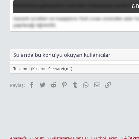
l
a
l
Fenerbahçe galibiyetinin ardından Galatasaray kulübü baş
a
r
a
t
i
n
a
h
t
Garanti ücretleri ve maaşlarını Türk Lirası cinsinden alan 
n
i
ı
yapılacağı öğrenildi.
s
ı
n
ı
K
Şu anda bu konu'yu okuyan kullanıcılar
o
p
y
Toplam: 1 (Kullanıcı: 0, ziyaretçi: 1)
a
l
Facebook
Twitter
Reddit
Pinterest
Tumblr
WhatsApp
E-posta
Link
a
Paylaş:
Anasayfa
Forum
Galatasaray Branşlar
Futbol Takımı
A Takı