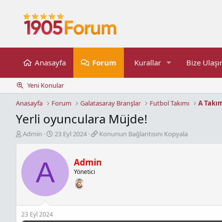
Anasayfa
Forum
Kurallar
Bize Ulaşı
Yeni Konular
Anasayfa
Forum
Galatasaray Branşlar
Futbol Takımı
A Takı
Yerli oyunculara Müjde!
K
B
K
Admin
23 Eyl 2024
Konunun Bağlantısını Kopyala
o
a
o
n
ş
n
b
l
u
A
Admin
u
a
n
Yönetici
y
n
u
u
g
n
b
ı
B
a
ç
a
ş
t
ğ
23 Eyl 2024