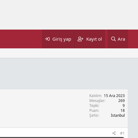
Giriş yap
Kayıt ol
Ara
Katılım
15 Ara 2023
Mesajlar
269
Tepki
9
Puan
18
Şehir
İstanbul
#1