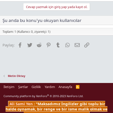
n
ı
Cevap yazmak için giriş yap yada kayıt ol.
K
o
p
Şu anda bu konu'yu okuyan kullanıcılar
y
a
Toplam: 1 (Kullanıcı: 0, ziyaretçi: 1)
l
a
Facebook
Twitter
Reddit
Pinterest
Tumblr
WhatsApp
E-posta
Link
Paylaş:
Metin Oktay
İletişim
Şartlar
Gizlilik
Yardım
Anasayfa
R
S
S
®
Community platform by XenForo
© 2010-2023 XenForo Ltd.
Ali Sami Yen
: "Maksadımız İngilizler gibi toplu bir
halde oynamak, bir renge ve bir isme malik olmak ve