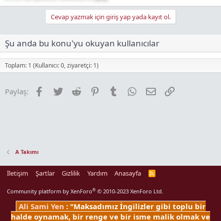
ı
n
Cevap yazmak için giriş yap yada kayıt ol.
ı
K
Şu anda bu konu'yu okuyan kullanıcılar
o
p
y
Toplam: 1 (Kullanıcı: 0, ziyaretçi: 1)
a
l
a
Facebook
Twitter
Reddit
Pinterest
Tumblr
WhatsApp
E-posta
Link
Paylaş:
A Takımı
İletişim
Şartlar
Gizlilik
Yardım
Anasayfa
R
S
S
®
Community platform by XenForo
© 2010-2023 XenForo Ltd.
Ali Sami Yen
: "Maksadımız İngilizler gibi toplu bir
halde oynamak, bir renge ve bir isme malik olmak ve