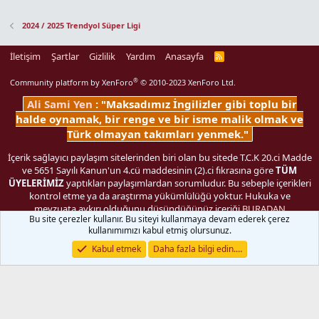
2024 / 2025 Trendyol Süper Ligi
İletişim
Şartlar
Gizlilik
Yardım
Anasayfa
R
S
S
®
Community platform by XenForo
© 2010-2023 XenForo Ltd.
Ali Sami Yen
: "Maksadımız İngilizler gibi toplu bir
halde oynamak, bir renge ve bir isme malik olmak ve
Türk olmayan takımları yenmek."
İçerik sağlayıcı paylaşım sitelerinden biri olan bu sitede T.C.K 20.ci Madde
ve 5651 Sayılı Kanun'un 4.cü maddesinin (2).ci fıkrasına göre
TÜM
ÜYELERİMİZ
yaptıkları paylaşımlardan sorumludur. Bu sebeple içerikleri
kontrol etme ya da araştırma yükümlülüğü yoktur. Hukuka ve
mevzuata aykırı olduğunu düşündüğünüz içeriği
BURADAN
Bu site çerezler kullanır. Bu siteyi kullanmaya devam ederek çerez
bildirebilirsiniz.
kullanımımızı kabul etmiş olursunuz.
Genişlik
Toplam sorgu
25
Toplam zaman
0.4232s
En fazla
Kabul etmek
Daha fazla bilgi edin.…
bellek
23.53MB