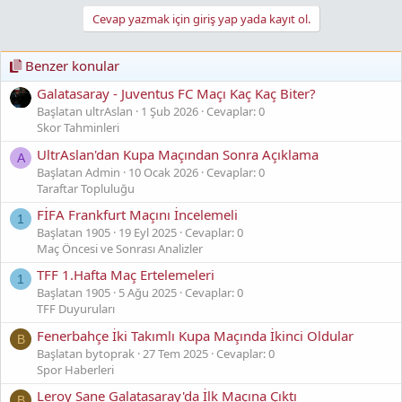
Cevap yazmak için giriş yap yada kayıt ol.
Benzer konular
Galatasaray - Juventus FC Maçı Kaç Kaç Biter?
Başlatan ultrAslan
1 Şub 2026
Cevaplar: 0
Skor Tahminleri
UltrAslan'dan Kupa Maçından Sonra Açıklama
A
Başlatan Admin
10 Ocak 2026
Cevaplar: 0
Taraftar Topluluğu
FİFA Frankfurt Maçını İncelemeli
1
Başlatan 1905
19 Eyl 2025
Cevaplar: 0
Maç Öncesi ve Sonrası Analizler
TFF 1.Hafta Maç Ertelemeleri
1
Başlatan 1905
5 Ağu 2025
Cevaplar: 0
TFF Duyuruları
Fenerbahçe İki Takımlı Kupa Maçında İkinci Oldular
B
Başlatan bytoprak
27 Tem 2025
Cevaplar: 0
Spor Haberleri
Leroy Sane Galatasaray'da İlk Maçına Çıktı
B