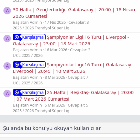
2025 / 2026 Trendyol Süper Ligi
30.Hafta | Gençlerbirliği- Galatasaray | 20:00 | 18 Nisan
A
2026 Cumartesi
Başlatan Admin
17 Nis 2026
Cevaplar: 3
2025 / 2026 Trendyol Süper Ligi
Şampiyonlar Ligi 16 Turu | Liverpool -
Karşılaşma
A
Galatasaray | 23:00 | 18 Mart 2026
Başlatan Admin
16 Mar 2026
Cevaplar: 3
UCL 2025 / 2026
Şampiyonlar Ligi 16 Turu | Galatasaray -
Karşılaşma
A
Liverpool | 20:45 | 10 Mart 2026
Başlatan Admin
8 Mar 2026
Cevaplar: 7
UCL 2025 / 2026
25.Hafta | Beşiktaş- Galatasaray | 20:00
Karşılaşma
A
| 07 Mart 2026 Cumartesi
Başlatan Admin
5 Mar 2026
Cevaplar: 5
2025 / 2026 Trendyol Süper Ligi
Şu anda bu konu'yu okuyan kullanıcılar