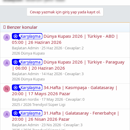
n
i
ı
s
Cevap yazmak için giriş yap yada kayıt ol.
ı
n
ı
Benzer konular
K
o
Dünya Kupası 2026 | Türkiye - ABD |
Karşılaşma
A
p
05:00 | 26 Haziran 2026
y
Başlatan Admin
25 Haz 2026
Cevaplar: 2
a
2026 Dünya Kupası
l
a
Dünya Kupası 2026 | Türkiye - Paraguay
Karşılaşma
A
| 06:00 | 20 Haziran 2026
Başlatan Admin
14 Haz 2026
Cevaplar: 3
2026 Dünya Kupası
34.Hafta | Kasımpaşa - Galatasaray |
Karşılaşma
N
20:00 | 17 Mayıs 2026 Pazar
Başlatan nordix
17 May 2026
Cevaplar: 0
2025 / 2026 Trendyol Süper Ligi
31.Hafta | Galatasaray - Fenerbahçe |
Karşılaşma
A
20:00 | 26 Nisan 2026 Pazar
Başlatan Admin
23 Nis 2026
Cevaplar: 3