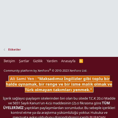
Etiketler
İletişim
Şartlar
Gizlilik
Yardım
Anasayfa
R
S
S
®
Community platform by XenForo
© 2010-2023 XenForo Ltd.
Ali Sami Yen
: "Maksadımız İngilizler gibi toplu bir
halde oynamak, bir renge ve bir isme malik olmak ve
Türk olmayan takımları yenmek."
İçerik sağlayıcı paylaşım sitelerinden biri olan bu sitede T.C.K 20.ci Madde
ve 5651 Sayılı Kanun'un 4.cü maddesinin (2).ci fıkrasına göre
TÜM
ÜYELERİMİZ
yaptıkları paylaşımlardan sorumludur. Bu sebeple içerikleri
kontrol etme ya da araştırma yükümlülüğü yoktur. Hukuka ve
mevzuata aykırı olduğunu düşündüğünüz içeriği
BURADAN