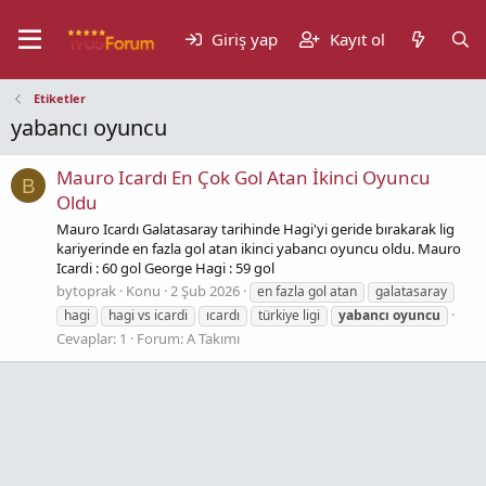
Giriş yap
Kayıt ol
Etiketler
yabancı oyuncu
Mauro Icardı En Çok Gol Atan İkinci Oyuncu
B
Oldu
Mauro Icardı Galatasaray tarihinde Hagi'yi geride bırakarak lig
kariyerinde en fazla gol atan ikinci yabancı oyuncu oldu. Mauro
Icardi : 60 gol George Hagi : 59 gol
bytoprak
Konu
2 Şub 2026
en fazla gol atan
galatasaray
hagi
hagi vs icardi
ıcardı
türkiye ligi
yabancı
oyuncu
Cevaplar: 1
Forum:
A Takımı