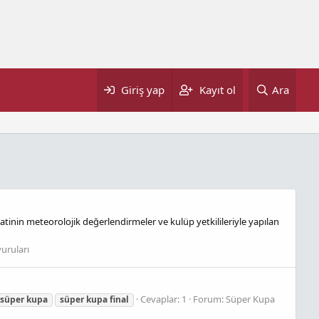
Giriş yap
Kayıt ol
Ara
tinin meteorolojik değerlendirmeler ve kulüp yetkilileriyle yapılan
uruları
Cevaplar: 1
Forum:
Süper Kupa
süper
kupa
süper
kupa
final