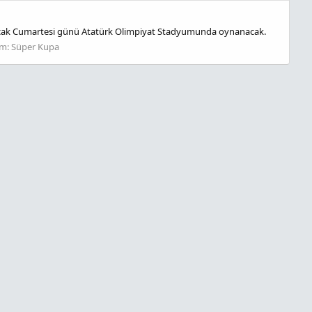
10 Ocak Cumartesi günü Atatürk Olimpiyat Stadyumunda oynanacak.
um:
Süper Kupa