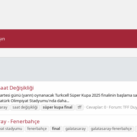
şın
aat Değişikliği
artesi günü (yarın) oynanacak Turkcell Süper Kupa 2025 finalinin başlama saa
Atatürk Olimpiyat Stadyumu'nda daha...
Cevaplar: 0
Forum:
TFF Duy
aray
saat değişikliği
süper
kupa
final
tff
ray - Fenerbahçe
iyat stadyumu
fenerbahçe
final
galatasaray
galatasaray-fenerbahçe