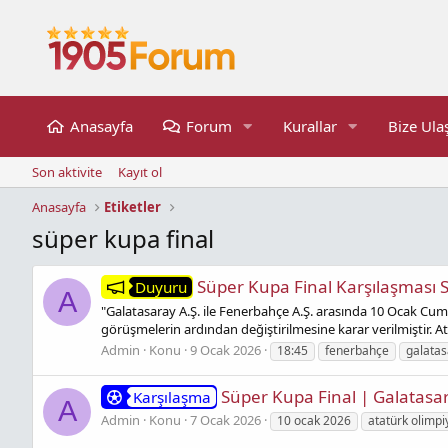
Anasayfa
Forum
Kurallar
Bize Ula
Son aktivite
Kayıt ol
Anasayfa
Etiketler
süper kupa final
Süper Kupa Final Karşılaşması S
Duyuru
A
"Galatasaray A.Ş. ile Fenerbahçe A.Ş. arasında 10 Ocak Cum
görüşmelerin ardından değiştirilmesine karar verilmiştir. 
Admin
Konu
9 Ocak 2026
18:45
fenerbahçe
galatas
Süper Kupa Final | Galatasa
Karşılaşma
A
Admin
Konu
7 Ocak 2026
10 ocak 2026
atatürk olimp