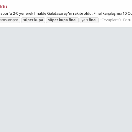
Oldu
spor'u 2-0 yenerek finalde Galatasaray'ın rakibi oldu. Final karşılaşmsı 
Cevaplar: 0
For
amsunspor
süper
kupa
süper
kupa
final
yarı
final