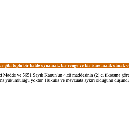
ler gibi toplu bir halde oynamak, bir renge ve bir isme malik olmak
0.ci Madde ve 5651 Sayılı Kanun'un 4.cü maddesinin (2).ci fıkrasına gör
ştırma yükümlülüğü yoktur. Hukuka ve mevzuata aykırı olduğunu düşünd