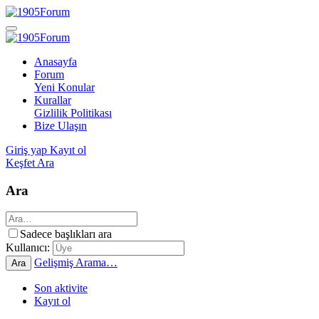
Anasayfa
Forum
Yeni Konular
Kurallar
Gizlilik Politikası
Bize Ulaşın
Giriş yap
Kayıt ol
Keşfet
Ara
Ara
Sadece başlıkları ara
Kullanıcı:
Gelişmiş Arama…
Ara
Son aktivite
Kayıt ol