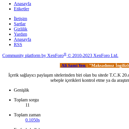
Anasayfa
Etiketler
İletişim
Şartlar
Gizlilik
Yardım
Anasayfa
RSS
®
Community platform by XenForo
© 2010-2023 XenForo Ltd.
Ali Sami Yen
: "Maksadımız İngiliz
İçerik sağlayıcı paylaşım sitelerinden biri olan bu sitede T.C.K 2
sebeple içerikleri kontrol etme ya da ara
Genişlik
Toplam sorgu
11
Toplam zaman
0.1050s