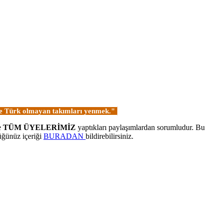
 ve Türk olmayan takımları yenmek."
e
TÜM ÜYELERİMİZ
yaptıkları paylaşımlardan sorumludur. Bu
üğünüz içeriği
BURADAN
bildirebilirsiniz.