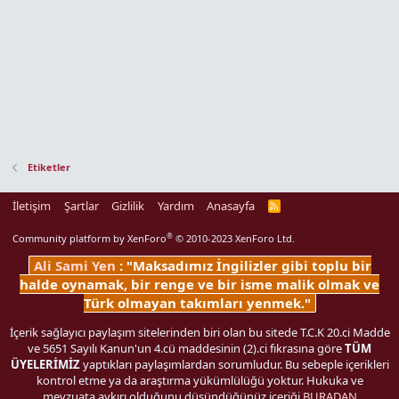
Etiketler
İletişim
Şartlar
Gizlilik
Yardım
Anasayfa
R
S
S
®
Community platform by XenForo
© 2010-2023 XenForo Ltd.
Ali Sami Yen
: "Maksadımız İngilizler gibi toplu bir
halde oynamak, bir renge ve bir isme malik olmak ve
Türk olmayan takımları yenmek."
İçerik sağlayıcı paylaşım sitelerinden biri olan bu sitede T.C.K 20.ci Madde
ve 5651 Sayılı Kanun'un 4.cü maddesinin (2).ci fıkrasına göre
TÜM
ÜYELERİMİZ
yaptıkları paylaşımlardan sorumludur. Bu sebeple içerikleri
kontrol etme ya da araştırma yükümlülüğü yoktur. Hukuka ve
mevzuata aykırı olduğunu düşündüğünüz içeriği
BURADAN