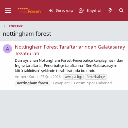
Giriş yap
Kayıt ol
Etiketler
nottingham forest
Nottingham Forest Taraftarlarından Galatasaray
A
Tezahüratı
Dün oynanan Nottingham Forest-Fenerbahçe karşılaşmasından
İngiliz taraftarlar, Fenerbahçe taraftarına “ Sen Galatasaray'ın
kötü taklidisin” şeklinde tezahüratında bulundu.
Admin
Konu
27 Şub 2026
avrupa ligi
fenerbahçe
Cevaplar: 0
Forum:
Spor Haberleri
nottingham
forest