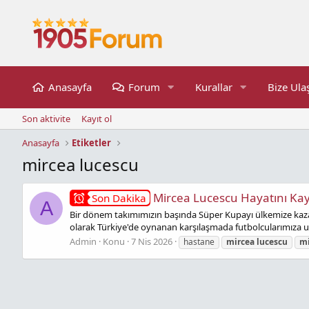
Anasayfa
Forum
Kurallar
Bize Ula
Son aktivite
Kayıt ol
Anasayfa
Etiketler
mircea lucescu
Mircea Lucescu Hayatını Kay
Son Dakika
A
Bir dönem takımımızın başında Süper Kupayı ülkemize kazan
olarak Türkiye'de oynanan karşılaşmada futbolcularımıza uzu
Admin
Konu
7 Nis 2026
hastane
mircea
lucescu
mi