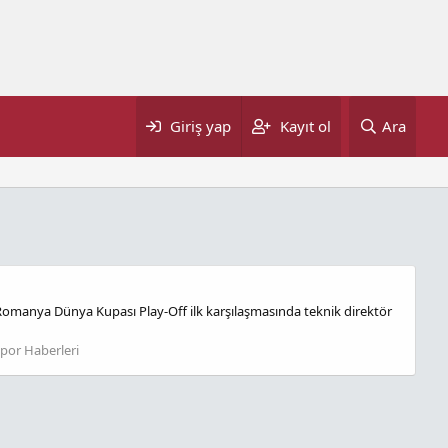
Giriş yap
Kayıt ol
Ara
Romanya Dünya Kupası Play-Off ilk karşılaşmasında teknik direktör
por Haberleri