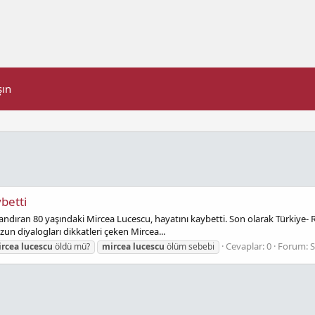
şın
betti
dıran 80 yaşındaki Mircea Lucescu, hayatını kaybetti. Son olarak Türkiye- 
n diyalogları dikkatleri çeken Mircea...
Cevaplar: 0
Forum:
S
rcea
lucescu
öldü mü?
mircea
lucescu
ölüm sebebi