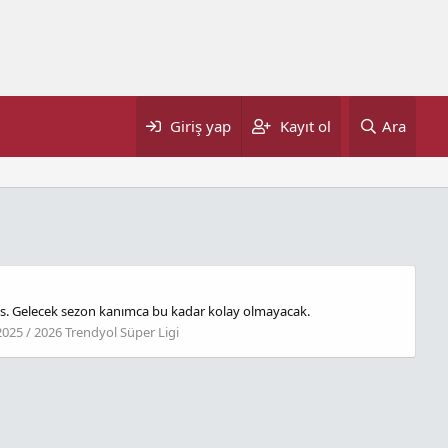
Giriş yap
Kayıt ol
Ara
şans. Gelecek sezon kanımca bu kadar kolay olmayacak.
2025 / 2026 Trendyol Süper Ligi