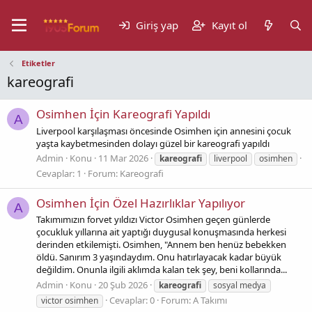
Giriş yap
Kayıt ol
Etiketler
kareografi
Osimhen İçin Kareografi Yapıldı
A
Liverpool karşılaşması öncesinde Osimhen için annesini çocuk
yaşta kaybetmesinden dolayı güzel bir kareografi yapıldı
Admin
Konu
11 Mar 2026
kareografi
liverpool
osimhen
Cevaplar: 1
Forum:
Kareografi
Osimhen İçin Özel Hazırlıklar Yapılıyor
A
Takımımızın forvet yıldızı Victor Osimhen geçen günlerde
çocukluk yıllarına ait yaptığı duygusal konuşmasında herkesi
derinden etkilemişti. Osimhen, "Annem ben henüz bebekken
öldü. Sanırım 3 yaşındaydım. Onu hatırlayacak kadar büyük
değildim. Onunla ilgili aklımda kalan tek şey, beni kollarında...
Admin
Konu
20 Şub 2026
kareografi
sosyal medya
Cevaplar: 0
Forum:
A Takımı
victor osimhen