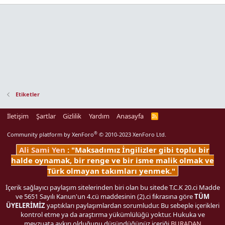
Etiketler
İletişim
Şartlar
Gizlilik
Yardım
Anasayfa
R
S
S
®
Community platform by XenForo
© 2010-2023 XenForo Ltd.
Ali Sami Yen
: "Maksadımız İngilizler gibi toplu bir
halde oynamak, bir renge ve bir isme malik olmak ve
Türk olmayan takımları yenmek."
İçerik sağlayıcı paylaşım sitelerinden biri olan bu sitede T.C.K 20.ci Madde
ve 5651 Sayılı Kanun'un 4.cü maddesinin (2).ci fıkrasına göre
TÜM
ÜYELERİMİZ
yaptıkları paylaşımlardan sorumludur. Bu sebeple içerikleri
kontrol etme ya da araştırma yükümlülüğü yoktur. Hukuka ve
mevzuata aykırı olduğunu düşündüğünüz içeriği
BURADAN