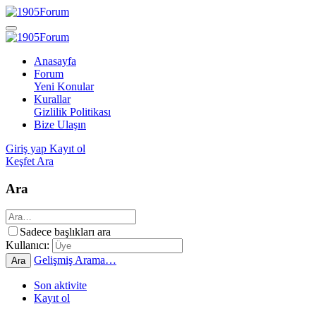
Anasayfa
Forum
Yeni Konular
Kurallar
Gizlilik Politikası
Bize Ulaşın
Giriş yap
Kayıt ol
Keşfet
Ara
Ara
Sadece başlıkları ara
Kullanıcı:
Gelişmiş Arama…
Ara
Son aktivite
Kayıt ol