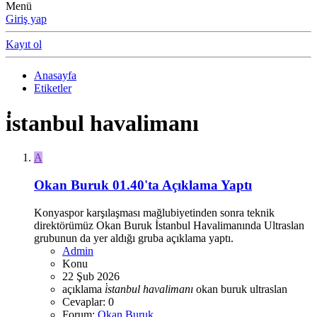
Menü
Giriş yap
Kayıt ol
Anasayfa
Etiketler
i̇stanbul havalimanı
A
Okan Buruk 01.40'ta Açıklama Yaptı
Konyaspor karşılaşması mağlubiyetinden sonra teknik
direktörümüz Okan Buruk İstanbul Havalimanında Ultraslan
grubunun da yer aldığı gruba açıklama yaptı.
Admin
Konu
22 Şub 2026
açıklama
i̇stanbul
havalimanı
okan buruk
ultraslan
Cevaplar: 0
Forum:
Okan Buruk