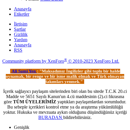
Anasayfa
Etiketler
İletişim
Şartlar
Gizlilik
Yardım
Anasayfa
RSS
®
Community platform by XenForo
© 2010-2023 XenForo Ltd.
Ali Sami Yen
: "Maksadımız İngilizler gibi toplu bir halde
oynamak, bir renge ve bir isme malik olmak ve Türk olmayan
takımları yenmek."
İçerik sağlayıcı paylaşım sitelerinden biri olan bu sitede T.C.K 20.ci
Madde ve 5651 Sayılı Kanun'un 4.cü maddesinin (2).ci fıkrasına
göre
TÜM ÜYELERİMİZ
yaptıkları paylaşımlardan sorumludur.
Bu sebeple içerikleri kontrol etme ya da araştırma yükümlülüğü
yoktur. Hukuka ve mevzuata aykırı olduğunu düşündüğünüz içeriği
BURADAN
bildirebilirsiniz.
Genişlik