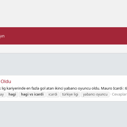
şın
 Oldu
lig kariyerinde en fazla gol atan ikinci yabancı oyuncu oldu. Mauro Icardi : 
Cevaplar
ray
hagi
hagi
vs
icardi
ıcardı
türkiye ligi
yabancı oyuncu