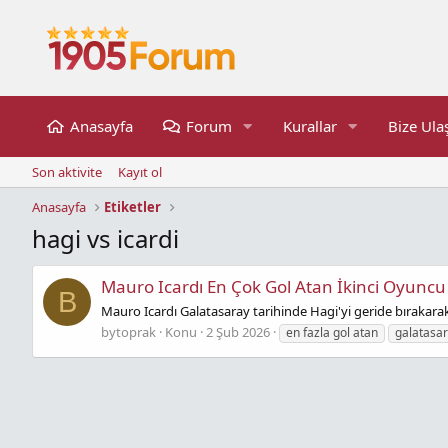
Anasayfa
Forum
Kurallar
Bize Ula
Son aktivite
Kayıt ol
Anasayfa
Etiketler
hagi vs icardi
Mauro Icardı En Çok Gol Atan İkinci Oyuncu
B
Mauro Icardı Galatasaray tarihinde Hagi'yi geride bırakarak 
bytoprak
Konu
2 Şub 2026
en fazla gol atan
galatasa