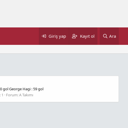
Giriş yap
Kayıt ol
Ara
60 gol George Hagi : 59 gol
: 1
Forum:
A Takımı