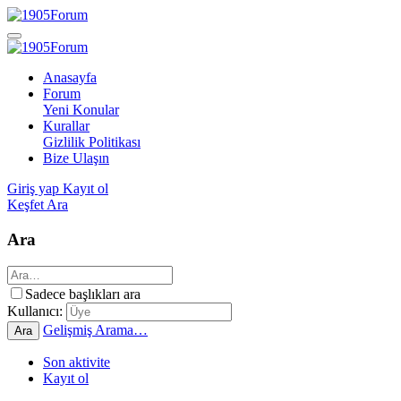
Anasayfa
Forum
Yeni Konular
Kurallar
Gizlilik Politikası
Bize Ulaşın
Giriş yap
Kayıt ol
Keşfet
Ara
Ara
Sadece başlıkları ara
Kullanıcı:
Gelişmiş Arama…
Ara
Son aktivite
Kayıt ol