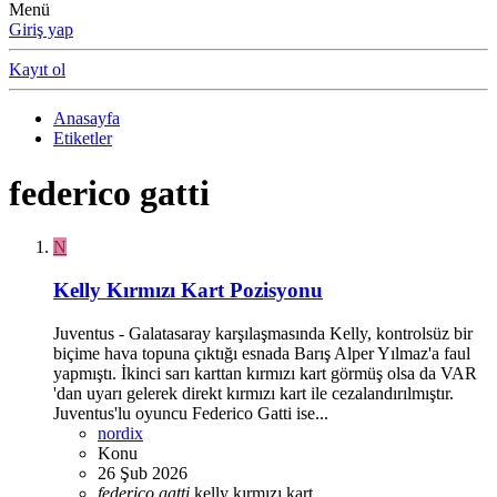
Menü
Giriş yap
Kayıt ol
Anasayfa
Etiketler
federico gatti
N
Kelly Kırmızı Kart Pozisyonu
Juventus - Galatasaray karşılaşmasında Kelly, kontrolsüz bir
biçime hava topuna çıktığı esnada Barış Alper Yılmaz'a faul
yapmıştı. İkinci sarı karttan kırmızı kart görmüş olsa da VAR
'dan uyarı gelerek direkt kırmızı kart ile cezalandırılmıştır.
Juventus'lu oyuncu Federico Gatti ise...
nordix
Konu
26 Şub 2026
federico
gatti
kelly
kırmızı kart