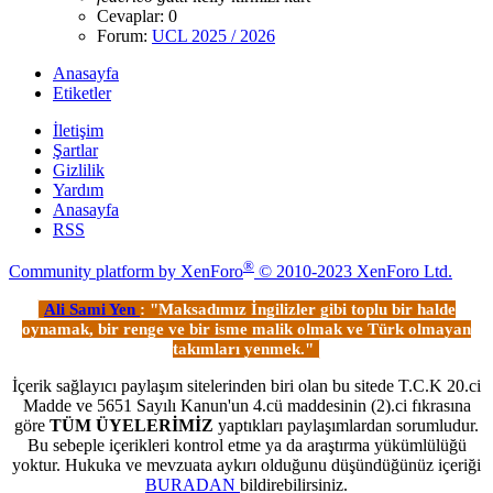
Cevaplar: 0
Forum:
UCL 2025 / 2026
Anasayfa
Etiketler
İletişim
Şartlar
Gizlilik
Yardım
Anasayfa
RSS
®
Community platform by XenForo
© 2010-2023 XenForo Ltd.
Ali Sami Yen
: "Maksadımız İngilizler gibi toplu bir halde
oynamak, bir renge ve bir isme malik olmak ve Türk olmayan
takımları yenmek."
İçerik sağlayıcı paylaşım sitelerinden biri olan bu sitede T.C.K 20.ci
Madde ve 5651 Sayılı Kanun'un 4.cü maddesinin (2).ci fıkrasına
göre
TÜM ÜYELERİMİZ
yaptıkları paylaşımlardan sorumludur.
Bu sebeple içerikleri kontrol etme ya da araştırma yükümlülüğü
yoktur. Hukuka ve mevzuata aykırı olduğunu düşündüğünüz içeriği
BURADAN
bildirebilirsiniz.