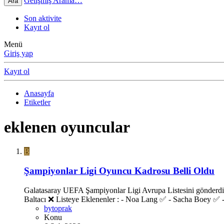
Gelişmiş Arama…
Ara
Son aktivite
Kayıt ol
Menü
Giriş yap
Kayıt ol
Anasayfa
Etiketler
eklenen oyuncular
B
Şampiyonlar Ligi Oyuncu Kadrosu Belli Oldu
Galatasaray UEFA Şampiyonlar Ligi Avrupa Listesini gönderdi.
Baltacı ❌ Listeye Eklenenler : - Noa Lang ✅ - Sacha Boey ✅
bytoprak
Konu