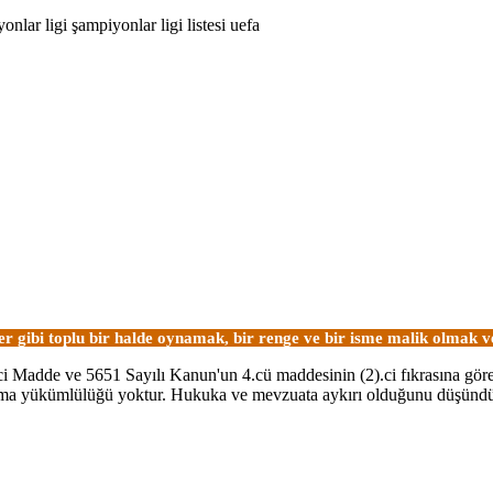
onlar ligi
şampiyonlar ligi listesi
uefa
ler gibi toplu bir halde oynamak, bir renge ve bir isme malik olmak
0.ci Madde ve 5651 Sayılı Kanun'un 4.cü maddesinin (2).ci fıkrasına gör
ştırma yükümlülüğü yoktur. Hukuka ve mevzuata aykırı olduğunu düşünd