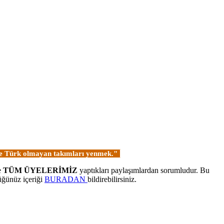
 ve Türk olmayan takımları yenmek."
e
TÜM ÜYELERİMİZ
yaptıkları paylaşımlardan sorumludur. Bu
üğünüz içeriği
BURADAN
bildirebilirsiniz.