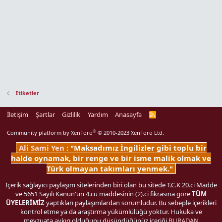
Etiketler
İletişim
Şartlar
Gizlilik
Yardım
Anasayfa
R
S
S
®
Community platform by XenForo
© 2010-2023 XenForo Ltd.
Ali Sami Yen
: "Maksadımız İngilizler gibi toplu bir
halde oynamak, bir renge ve bir isme malik olmak ve
Türk olmayan takımları yenmek."
İçerik sağlayıcı paylaşım sitelerinden biri olan bu sitede T.C.K 20.ci Madde
ve 5651 Sayılı Kanun'un 4.cü maddesinin (2).ci fıkrasına göre
TÜM
ÜYELERİMİZ
yaptıkları paylaşımlardan sorumludur. Bu sebeple içerikleri
kontrol etme ya da araştırma yükümlülüğü yoktur. Hukuka ve
mevzuata aykırı olduğunu düşündüğünüz içeriği
BURADAN