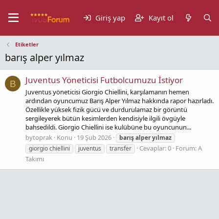
Giriş yap
Kayıt ol
Etiketler
barış alper yılmaz
Juventus Yöneticisi Futbolcumuzu İstiyor
B
Juventus yöneticisi Giorgio Chiellini, karşılamanın hemen
ardından oyuncumuz Barış Alper Yılmaz hakkında rapor hazırladı.
Özellikle yüksek fizik gücü ve durdurulamaz bir görüntü
sergileyerek bütün kesimlerden kendisiyle ilgili övgüyle
bahsedildi. Giorgio Chiellini ise kulübüne bu oyuncunun...
bytoprak
Konu
19 Şub 2026
barış
alper
yılmaz
Cevaplar: 0
Forum:
A
giorgio chiellini
juventus
transfer
Takımı