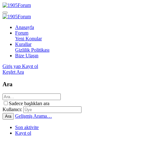
Anasayfa
Forum
Yeni Konular
Kurallar
Gizlilik Politikası
Bize Ulaşın
Giriş yap
Kayıt ol
Keşfet
Ara
Ara
Sadece başlıkları ara
Kullanıcı:
Gelişmiş Arama…
Ara
Son aktivite
Kayıt ol