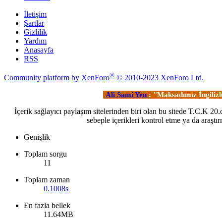
İletişim
Şartlar
Gizlilik
Yardım
Anasayfa
RSS
®
Community platform by XenForo
© 2010-2023 XenForo Ltd.
Ali Sami Yen
: "Maksadımız İngiliz
İçerik sağlayıcı paylaşım sitelerinden biri olan bu sitede T.C.K 2
sebeple içerikleri kontrol etme ya da ara
Genişlik
Toplam sorgu
11
Toplam zaman
0.1008s
En fazla bellek
11.64MB