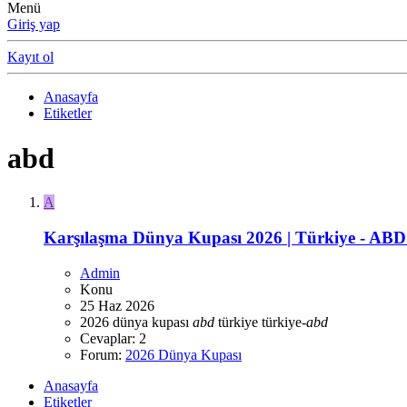
Menü
Giriş yap
Kayıt ol
Anasayfa
Etiketler
abd
A
Karşılaşma
Dünya Kupası 2026 | Türkiye - ABD 
Admin
Konu
25 Haz 2026
2026 dünya kupası
abd
türkiye
türkiye-
abd
Cevaplar: 2
Forum:
2026 Dünya Kupası
Anasayfa
Etiketler