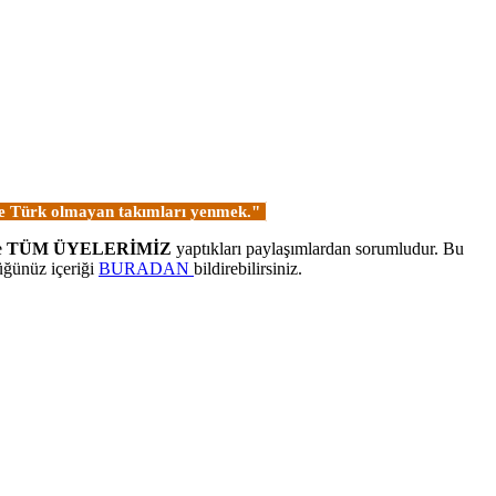
 ve Türk olmayan takımları yenmek."
e
TÜM ÜYELERİMİZ
yaptıkları paylaşımlardan sorumludur. Bu
üğünüz içeriği
BURADAN
bildirebilirsiniz.