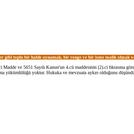
ler gibi toplu bir halde oynamak, bir renge ve bir isme malik olmak
0.ci Madde ve 5651 Sayılı Kanun'un 4.cü maddesinin (2).ci fıkrasına gör
ştırma yükümlülüğü yoktur. Hukuka ve mevzuata aykırı olduğunu düşünd