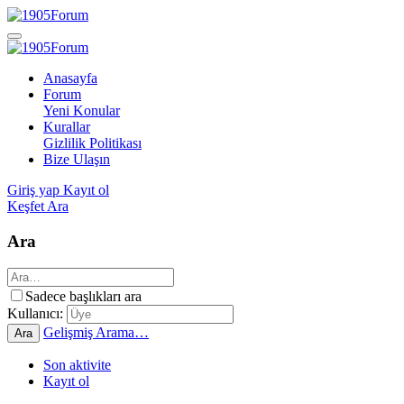
Anasayfa
Forum
Yeni Konular
Kurallar
Gizlilik Politikası
Bize Ulaşın
Giriş yap
Kayıt ol
Keşfet
Ara
Ara
Sadece başlıkları ara
Kullanıcı:
Gelişmiş Arama…
Ara
Son aktivite
Kayıt ol