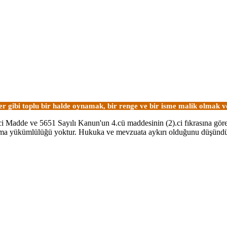
ler gibi toplu bir halde oynamak, bir renge ve bir isme malik olmak
0.ci Madde ve 5651 Sayılı Kanun'un 4.cü maddesinin (2).ci fıkrasına gör
ştırma yükümlülüğü yoktur. Hukuka ve mevzuata aykırı olduğunu düşünd