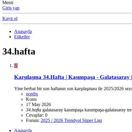
Menü
Giriş yap
Kayıt ol
Anasayfa
Etiketler
34.hafta
N
Karşılaşma
34.Hafta | Kasımpaşa - Galatasaray 
Yine berbat bir son haftanın son karşılaşması ile 2025/2026 se
nordix
Konu
17 May 2026
34.hafta
galatasaray
kasımpaşa
kasımpaşa-galatasaray
tr
Cevaplar: 0
Forum:
2025 / 2026 Trendyol Süper Ligi
Anasayfa