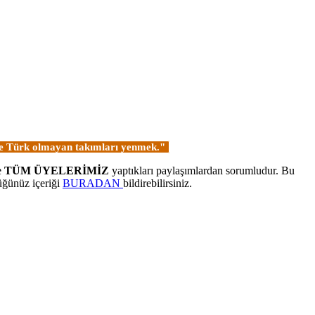
 ve Türk olmayan takımları yenmek."
e
TÜM ÜYELERİMİZ
yaptıkları paylaşımlardan sorumludur. Bu
üğünüz içeriği
BURADAN
bildirebilirsiniz.