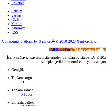
Etiketler
İletişim
Şartlar
Gizlilik
Yardım
Anasayfa
RSS
®
Community platform by XenForo
© 2010-2023 XenForo Ltd.
Ali Sami Yen
: "Maksadımız İngiliz
İçerik sağlayıcı paylaşım sitelerinden biri olan bu sitede T.C.K 2
sebeple içerikleri kontrol etme ya da ara
Genişlik
Toplam sorgu
11
Toplam zaman
0.1036s
En fazla bellek