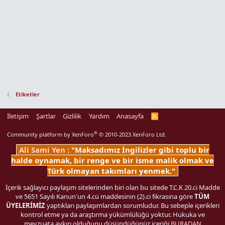
Etiketler
İletişim
Şartlar
Gizlilik
Yardım
Anasayfa
R
S
S
®
Community platform by XenForo
© 2010-2023 XenForo Ltd.
Ali Sami Yen
: "Maksadımız İngilizler gibi toplu bir
halde oynamak, bir renge ve bir isme malik olmak ve
Türk olmayan takımları yenmek."
İçerik sağlayıcı paylaşım sitelerinden biri olan bu sitede T.C.K 20.ci Madde
ve 5651 Sayılı Kanun'un 4.cü maddesinin (2).ci fıkrasına göre
TÜM
ÜYELERİMİZ
yaptıkları paylaşımlardan sorumludur. Bu sebeple içerikleri
kontrol etme ya da araştırma yükümlülüğü yoktur. Hukuka ve
mevzuata aykırı olduğunu düşündüğünüz içeriği
BURADAN