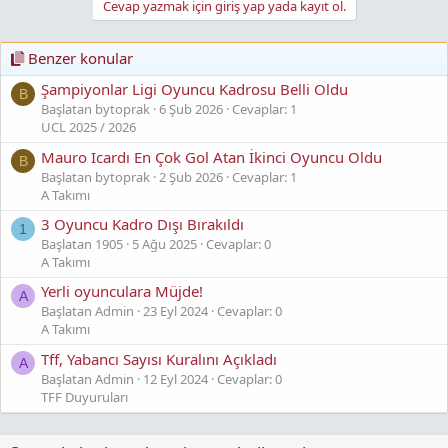
n
Cevap yazmak için giriş yap yada kayıt ol.
ı
K
Benzer konular
o
p
Şampiyonlar Ligi Oyuncu Kadrosu Belli Oldu
y
B
Başlatan bytoprak
6 Şub 2026
Cevaplar: 1
a
UCL 2025 / 2026
l
a
Mauro Icardı En Çok Gol Atan İkinci Oyuncu Oldu
B
Başlatan bytoprak
2 Şub 2026
Cevaplar: 1
A Takımı
3 Oyuncu Kadro Dışı Bırakıldı
1
Başlatan 1905
5 Ağu 2025
Cevaplar: 0
A Takımı
Yerli oyunculara Müjde!
A
Başlatan Admin
23 Eyl 2024
Cevaplar: 0
A Takımı
Tff, Yabancı Sayısı Kuralını Açıkladı
A
Başlatan Admin
12 Eyl 2024
Cevaplar: 0
TFF Duyuruları