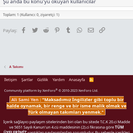
Şu anda bu konu'yu okuyan kullanıcılar
Toplam: 1 (Kullanıcı: 0, ziyaretçi: 1)
Facebook
Twitter
Reddit
Pinterest
Tumblr
WhatsApp
E-posta
Link
Paylaş:
A Takımı
İletişim
Şartlar
Gizlilik
Yardım
Anasayfa
R
S
S
®
Community platform by XenForo
© 2010-2023 XenForo Ltd.
Ali Sami Yen
: "Maksadımız İngilizler gibi toplu bir
halde oynamak, bir renge ve bir isme malik olmak ve
Türk olmayan takımları yenmek."
İçerik sağlayıcı paylaşım sitelerinden biri olan bu sitede T.C.K 20.ci Madde
ve 5651 Sayılı Kanun'un 4.cü maddesinin (2).ci fıkrasına göre
TÜM
ÜYELERİMİZ
yaptıkları paylaşımlardan sorumludur. Bu sebeple içerikleri