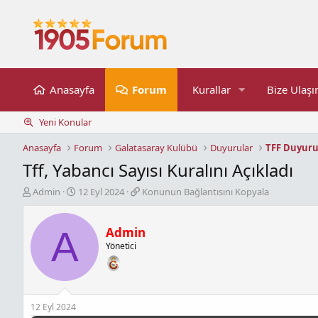
Anasayfa
Forum
Kurallar
Bize Ulaşı
Yeni Konular
Anasayfa
Forum
Galatasaray Kulübü
Duyurular
TFF Duyuru
Tff, Yabancı Sayısı Kuralını Açıkladı
K
B
K
Admin
12 Eyl 2024
Konunun Bağlantısını Kopyala
o
a
o
n
ş
n
b
l
u
A
Admin
u
a
n
Yönetici
y
n
u
u
g
n
b
ı
B
a
ç
a
ş
t
ğ
12 Eyl 2024