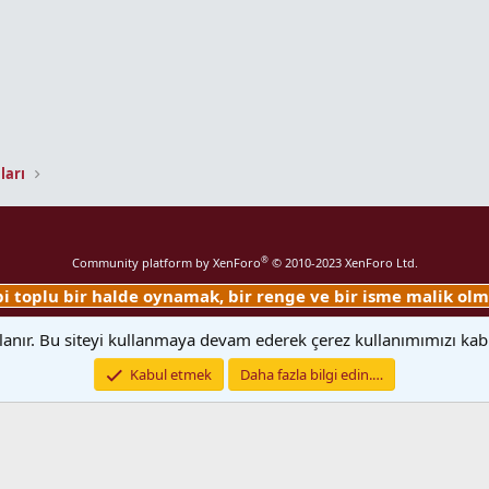
ları
®
Community platform by XenForo
© 2010-2023 XenForo Ltd.
ibi toplu bir halde oynamak, bir renge ve bir isme malik o
i Madde ve 5651 Sayılı Kanun'un 4.cü maddesinin (2).ci fıkrasına göre
TÜM ÜYE
llanır. Bu siteyi kullanmaya devam ederek çerez kullanımımızı ka
 yükümlülüğü yoktur. Hukuka ve mevzuata aykırı olduğunu düşündüğünüz iç
Kabul etmek
Daha fazla bilgi edin.…
Genişlik