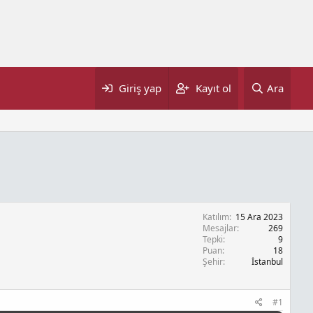
Giriş yap
Kayıt ol
Ara
Katılım
15 Ara 2023
Mesajlar
269
Tepki
9
Puan
18
Şehir
İstanbul
#1