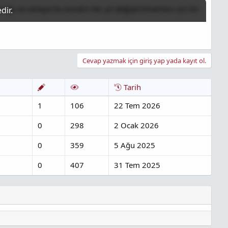
ğı ve seneye bu kuralın her yıl değiştirilmemesi için bir
Cevap yazmak için giriş yap yada kayıt ol.
Tarih
1
106
22 Tem 2026
0
298
2 Ocak 2026
0
359
5 Ağu 2025
0
407
31 Tem 2025