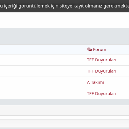
nce uygulana 12 oyuncu kuralının bu sene için 14'te sabit tutulaca
Forum
TFF Duyuruları
TFF Duyuruları
A Takımı
TFF Duyuruları