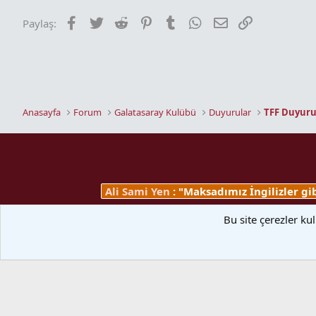
Facebook
Twitter
Reddit
Pinterest
Tumblr
WhatsApp
E-posta
Link
Paylaş:
Anasayfa
Forum
Galatasaray Kulübü
Duyurular
TFF Duyuru
Ali Sami Yen
: "Maksadımız İngilizler g
İçerik sağlayıcı paylaşım sitelerinden biri olan bu sitede T.C.K 20.c
Bu site çerezler ku
kontrol etme ya da araştırma