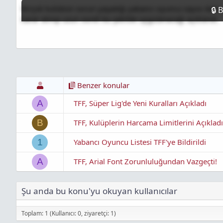
l
a
l
Birçok kulübün sorun yaşadığı yabancı oyuncu sayısı daha ö
a
r
a
karar alınıp uzun süreli bu şekilde uygulanacağı açıklandı.
t
i
n
a
h
t
n
i
ı
s
ı
n
ı
K
Benzer konular
o
p
TFF, Süper Lig'de Yeni Kuralları Açıkladı
A
y
a
TFF, Kulüplerin Harcama Limitlerini Açıkladı
B
l
a
Yabancı Oyuncu Listesi TFF'ye Bildirildi
1
TFF, Arial Font Zorunluluğundan Vazgeçti!
A
Şu anda bu konu'yu okuyan kullanıcılar
Toplam: 1 (Kullanıcı: 0, ziyaretçi: 1)