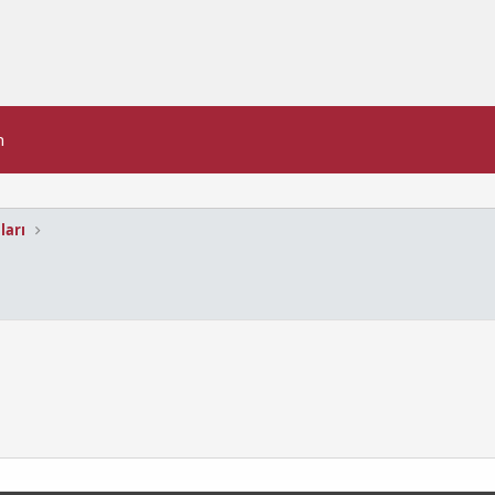
n
ları