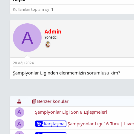
l
a
l
a
r
a
Kullanılan toplam oy
1
t
i
n
a
h
t
n
i
ı
s
A
Admin
ı
Yönetici
n
ı
K
o
p
28 Ağu 2024
y
a
Şampiyonlar Liginden elenmemizin sorumlusu kim?
l
a
Benzer konular
Şampiyonlar Ligi Son 8 Eşleşmeleri
A
Şampiyonlar Ligi 16 Turu | Live
A
Karşılaşma