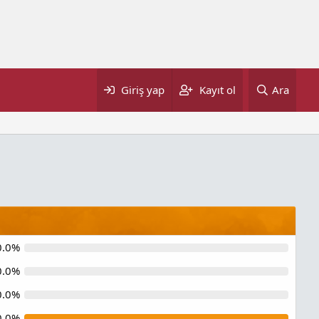
Giriş yap
Kayıt ol
Ara
0.0%
0.0%
0.0%
0.0%