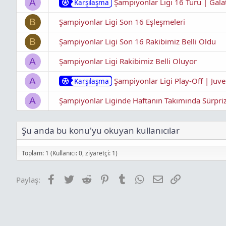
Şampiyonlar Ligi 16 Turu | Gala
A
Karşılaşma
Şampiyonlar Ligi Son 16 Eşleşmeleri
B
Şampiyonlar Ligi Son 16 Rakibimiz Belli Oldu
B
Şampiyonlar Ligi Rakibimiz Belli Oluyor
A
Şampiyonlar Ligi Play-Off | Juve
A
Karşılaşma
Şampiyonlar Liginde Haftanın Takımında Sürpri
A
Şu anda bu konu'yu okuyan kullanıcılar
Toplam: 1 (Kullanıcı: 0, ziyaretçi: 1)
Facebook
Twitter
Reddit
Pinterest
Tumblr
WhatsApp
E-posta
Link
Paylaş: