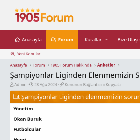
Anasayfa
Forum
Kurallar
Bize Ulaşı
Yeni Konular
Anasayfa
Forum
1905 Forum Hakkında
Anketler
Şampiyonlar Liginden Elenmemizin 
K
B
K
Admin
28 Ağu 2024
Konunun Bağlantısını Kopyala
o
a
o
n
Şampiyonlar Liginden elenmemizin soru
ş
n
b
l
u
u
a
n
Yönetim
y
n
u
u
g
n
Okan Buruk
b
ı
B
Futbolcular
a
ç
a
ş
t
ğ
Hepsi