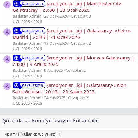
Şampiyonlar Ligi | Manchester City-
Karşılaşma
A
Galatasaray | 23:00 | 28 Ocak 2026
Başlatan Admin
28 Ocak 2026
Cevaplar: 3
UCL 2025 / 2026
Şampiyonlar Ligi | Galatasaray- Atletico
Karşılaşma
A
Madrid | 20:45 | 21 Ocak 2026
Başlatan Admin
19 Ocak 2026
Cevaplar: 2
UCL 2025 / 2026
Şampiyonlar Ligi | Monaco-Galatasaray |
Karşılaşma
A
23:00 | 9 Aralık 2025
Başlatan Admin
9 Ara 2025
Cevaplar: 2
UCL 2025 / 2026
Şampiyonlar Ligi | Galatasaray-Union
Karşılaşma
A
Saint-Gilloise | 20:45 | 25 Kasım 2025
Başlatan Admin
24 Kas 2025
Cevaplar: 2
UCL 2025 / 2026
Şu anda bu konu'yu okuyan kullanıcılar
Toplam: 1 (Kullanıcı: 0, ziyaretçi: 1)