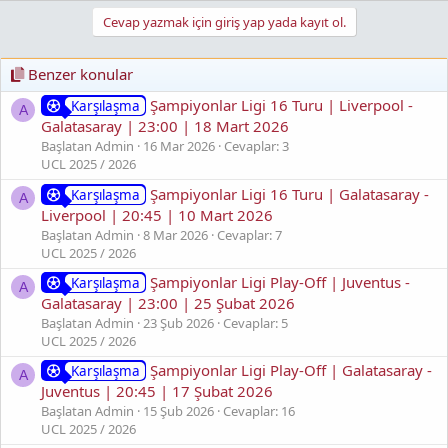
Cevap yazmak için giriş yap yada kayıt ol.
Benzer konular
Şampiyonlar Ligi 16 Turu | Liverpool -
Karşılaşma
A
Galatasaray | 23:00 | 18 Mart 2026
Başlatan Admin
16 Mar 2026
Cevaplar: 3
UCL 2025 / 2026
Şampiyonlar Ligi 16 Turu | Galatasaray -
Karşılaşma
A
Liverpool | 20:45 | 10 Mart 2026
Başlatan Admin
8 Mar 2026
Cevaplar: 7
UCL 2025 / 2026
Şampiyonlar Ligi Play-Off | Juventus -
Karşılaşma
A
Galatasaray | 23:00 | 25 Şubat 2026
Başlatan Admin
23 Şub 2026
Cevaplar: 5
UCL 2025 / 2026
Şampiyonlar Ligi Play-Off | Galatasaray -
Karşılaşma
A
Juventus | 20:45 | 17 Şubat 2026
Başlatan Admin
15 Şub 2026
Cevaplar: 16
UCL 2025 / 2026