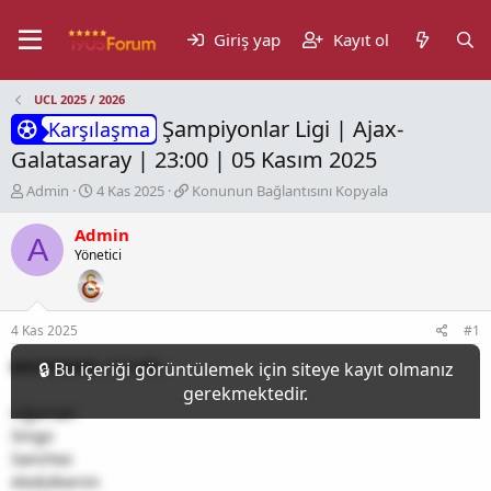
Giriş yap
Kayıt ol
UCL 2025 / 2026
Şampiyonlar Ligi | Ajax-
Karşılaşma
Galatasaray | 23:00 | 05 Kasım 2025
K
B
K
Admin
4 Kas 2025
Konunun Bağlantısını Kopyala
o
a
o
n
ş
n
Admin
A
b
l
u
Yönetici
u
a
n
y
n
u
u
g
n
b
ı
B
4 Kas 2025
#1
a
ç
a
MUHTEMEL 11'LER :
ş
t
ğ
l
a
l
a
r
a
Uğurcan
t
i
n
Singo
a
h
t
Sanchez
n
i
ı
Abdülkerim
s