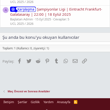
UCL 2025 / 2026
Şampiyonlar Ligi | Eintracht Frankfurt-
Karşılaşma
A
Galatasaray | 22:00 | 18 Eylül 2025
Başlatan Admin
15 Eyl 2025
Cevaplar: 5
UCL 2025 / 2026
Şu anda bu konu'yu okuyan kullanıcılar
Toplam: 1 (Kullanıcı: 0, ziyaretçi: 1)
Facebook
Twitter
Reddit
Pinterest
Tumblr
WhatsApp
E-posta
Link
Paylaş:
Maç Öncesi ve Sonrası Analizler
İletişim
Şartlar
Gizlilik
Yardım
Anasayfa
R
S
S