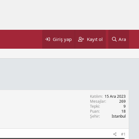
Giriş yap
Kayıt ol
Ara
Katılım
15 Ara 2023
Mesajlar
269
Tepki
9
Puan
18
Şehir
İstanbul
#1