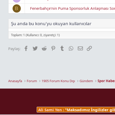
Fenerbahçe'nin Puma Sponsorluk Anlaşması So
B
Şu anda bu konu'yu okuyan kullanıcılar
Toplam: 1 (Kullanıcı: 0, ziyaretçi: 1)
Facebook
Twitter
Reddit
Pinterest
Tumblr
WhatsApp
E-posta
Link
Paylaş:
Anasayfa
Forum
1905 Forum Konu Dışı
Gündem
Spor Haber
Ali Sami Yen
: "Maksadımız İngilizler g