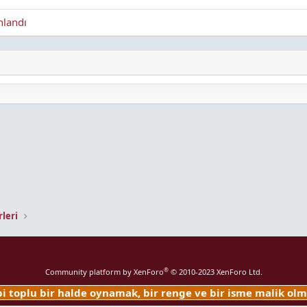
nlandı
leri
®
Community platform by XenForo
© 2010-2023 XenForo Ltd.
ibi toplu bir halde oynamak, bir renge ve bir isme malik o