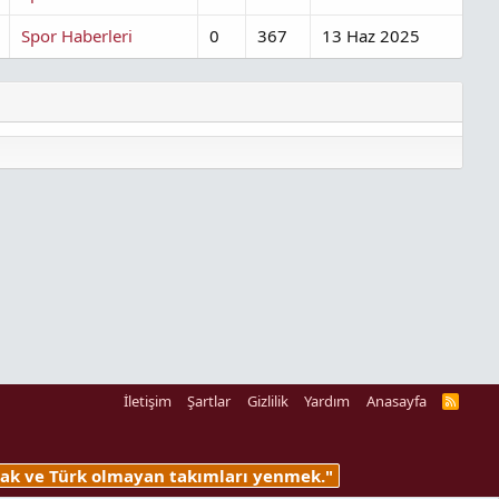
Spor Haberleri
0
367
13 Haz 2025
İletişim
Şartlar
Gizlilik
Yardım
Anasayfa
R
S
S
lmak ve Türk olmayan takımları yenmek."