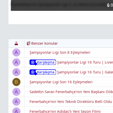
l
a
l
Fenerbahçe'nin Şampiyonlar Ligi 3. ön eleme turundaki ra
a
r
a
t
i
n
a
h
t
n
i
ı
s
ı
n
ı
K
Benzer konular
o
p
Şampiyonlar Ligi Son 8 Eşleşmeleri
A
y
a
Şampiyonlar Ligi 16 Turu | Live
A
Karşılaşma
l
a
Şampiyonlar Ligi 16 Turu | Gala
A
Karşılaşma
Şampiyonlar Ligi Son 16 Eşleşmeleri
B
Sadettin Saran Fenerbahçe'nin Yeni Başkanı Old
A
Fenerbahçe'nin Yeni Teknik Direktörü Belli Oldu
A
Fenerbahçe'nin Adidas'lı Yeni Sezon Filmi
A