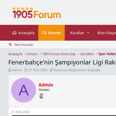
Anasayfa
Forum
Kurallar
Bize Ulaşı
Yeni Konular
Anasayfa
Forum
1905 Forum Konu Dışı
Gündem
Spor Haber
Fenerbahçe'nin Şampiyonlar Ligi Raki
K
B
K
Admin
21 Tem 2025
Konunun Bağlantısını Kopyala
o
a
o
n
ş
n
b
l
u
A
Admin
u
a
n
Yönetici
y
n
u
u
g
n
b
ı
B
a
ç
a
ş
t
ğ
21 Tem 2025