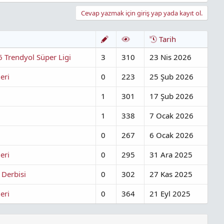
Cevap yazmak için giriş yap yada kayıt ol.
Tarih
 Trendyol Süper Ligi
3
310
23 Nis 2026
eri
0
223
25 Şub 2026
1
301
17 Şub 2026
1
338
7 Ocak 2026
0
267
6 Ocak 2026
eri
0
295
31 Ara 2025
 Derbisi
0
302
27 Kas 2025
eri
0
364
21 Eyl 2025