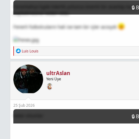
l
a
l
a
r
a
Fenerbahçe ligde liderlik yolunca önemli bir avantajı kaçı
t
i
n
kaybetmesine neden oldu.
a
h
t
n
i
ı
Fenerli futbolcuların hali ise tam bir içler acısıydı
s
ı
n
ı
R
K
Luis Louis
e
o
a
p
c
y
t
ultrAslan
a
i
l
Yeni Üye
o
a
n
s
:
25 Şub 2026
beter olsunlar