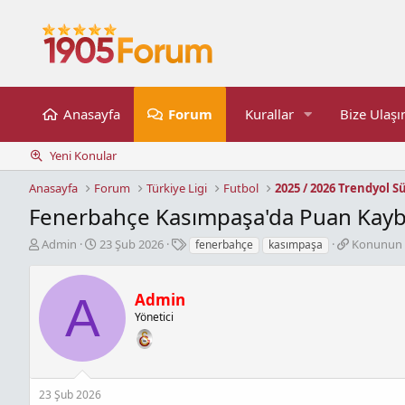
Anasayfa
Forum
Kurallar
Bize Ulaşı
Yeni Konular
Anasayfa
Forum
Türkiye Ligi
Futbol
2025 / 2026 Trendyol S
Fenerbahçe Kasımpaşa'da Puan Kayb
K
B
E
K
Admin
23 Şub 2026
Konunun B
fenerbahçe
kasımpaşa
o
a
t
o
n
ş
i
n
b
l
k
u
A
Admin
u
a
e
n
Yönetici
y
n
t
u
u
g
l
n
b
ı
e
B
a
ç
r
a
ş
t
ğ
23 Şub 2026