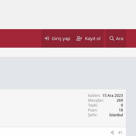
Giriş yap
Kayıt ol
Ara
Katılım
15 Ara 2023
Mesajlar
269
Tepki
9
Puan
18
Şehir
İstanbul
#1