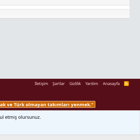
İletişim
Şartlar
Gizlilik
Yardım
Anasayfa
R
S
S
lmak ve Türk olmayan takımları yenmek."
LERİMİZ
yaptıkları paylaşımlardan sorumludur. Bu sebeple içerikleri
bul etmiş olursunuz.
eriği
BURADAN
bildirebilirsiniz.
Toplam sorgu
24
Toplam zaman
0.2714s
En fazla bellek
23.44MB