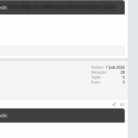
levinah'ın attığı son dakika golu Fernerbahçe'ye 2 puan
Katılım
1 Şub 2026
Mesajlar
28
Tepki
5
Puan
3
#2