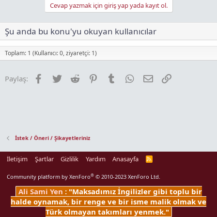
c
Cevap yazmak için giriş yap yada kayıt ol.
t
i
o
Şu anda bu konu'yu okuyan kullanıcılar
n
s
:
Toplam: 1 (Kullanıcı: 0, ziyaretçi: 1)
Facebook
Twitter
Reddit
Pinterest
Tumblr
WhatsApp
E-posta
Link
Paylaş:
İstek / Öneri / Şikayetleriniz
İletişim
Şartlar
Gizlilik
Yardım
Anasayfa
R
S
S
®
Community platform by XenForo
© 2010-2023 XenForo Ltd.
Ali Sami Yen
: "Maksadımız İngilizler gibi toplu bir
halde oynamak, bir renge ve bir isme malik olmak ve
Türk olmayan takımları yenmek."