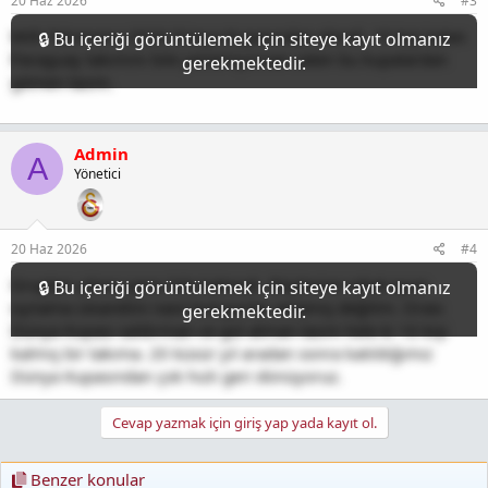
20 Haz 2026
#3
Milli Takımımız 2026 Dünya Kupasından elendi. 10 kişi kalan
Paraguay takımını bile yenemiyorsan zaten bu kupalardan
gitmen lazım.
Admin
A
Yönetici
20 Haz 2026
#4
Gruptan çıkma şansı bile kalmadı. Böylesine rahat oyun
oynama cesaretini nasıl buluyorlar anlamış değilim. Orası
Dünya Kupası saldırman ve gol atman lazım hele ki 10 kişi
kalmış bir takıma. 20 küsür yıl aradan sonra katıldığımız
Dünya Kupasından çok hızlı geri dönüyoruz.
Cevap yazmak için giriş yap yada kayıt ol.
Benzer konular