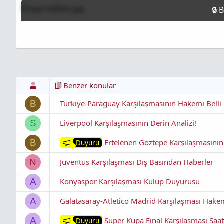
l
a
l
a
r
a
t
i
n
a
h
t
n
i
ı
s
ı
n
ı
K
Benzer konular
o
p
Türkiye-Paraguay Karşılaşmasının Hakemi Belli
B
y
a
Liverpool Karşılaşmasının Derin Analizi!
S
l
a
Ertelenen Göztepe Karşılaşmasının 
B
Duyuru
Juventus Karşılaşması Dış Basından Haberler
N
Konyaspor Karşılaşması Kulüp Duyurusu
A
Galatasaray-Atletico Madrid Karşılaşması Hakem
A
Süper Kupa Final Karşılaşması Saat 
A
Duyuru