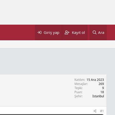
Giriş yap
Kayıt ol
Ara
Katılım
15 Ara 2023
Mesajlar
269
Tepki
9
Puan
18
Şehir
İstanbul
#1