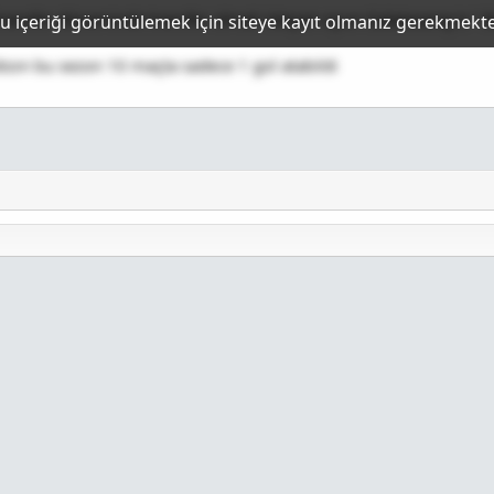
nsfer döneminde transfer olmak isteyen oyun Galatasaray'a " Beni
ızın bu sezon 10 maçta sadece 1 gol atabildi