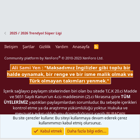
2025 / 2026 Trendyol Süper Ligi
İletişim
Şartlar
Gizlilik
Yardım
Anasayfa
R
S
S
®
Community platform by XenForo
© 2010-2023 XenForo Ltd.
Ali Sami Yen
: "Maksadımız İngilizler gibi toplu bir
halde oynamak, bir renge ve bir isme malik olmak ve
Türk olmayan takımları yenmek."
İçerik sağlayıcı paylaşım sitelerinden biri olan bu sitede T.C.K 20.ci Madde
ve 5651 Sayılı Kanun'un 4.cü maddesinin (2).ci fıkrasına göre
TÜM
ÜYELERİMİZ
yaptıkları paylaşımlardan sorumludur. Bu sebeple içerikleri
kontrol etme ya da araştırma yükümlülüğü yoktur. Hukuka ve
mevzuata aykırı olduğunu düşündüğünüz içeriği
BURADAN
Bu site çerezler kullanır. Bu siteyi kullanmaya devam ederek çerez
bildirebilirsiniz.
kullanımımızı kabul etmiş olursunuz.
Genişlik
Toplam sorgu
25
Toplam zaman
0.2322s
En fazla
Kabul etmek
Daha fazla bilgi edin.…
bellek
23.59MB