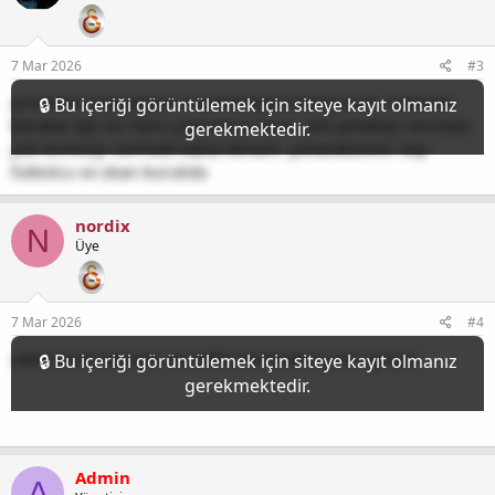
7 Mar 2026
#3
şimdiden söyliyeliyim mazeret kabul etmiyorum. hakemle
beraber bjk nin fişini çekmemiz lazım. yok penaltıyı vermedi
yok kırmızıyı vermedi kabul etmem. yeneceksinnn .top
futbolcu ve okan burukda
nordix
N
Üye
7 Mar 2026
#4
zaten kredi kalmadı. bu hafta yenilirsek iş zora giriyor
Admin
A