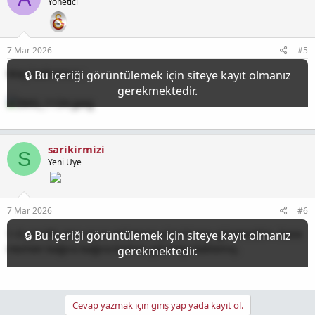
Yönetici
7 Mar 2026
#5
Maç kadromuz :
sarikirmizi
S
Yeni Üye
7 Mar 2026
#6
1-0 yendik ama oyun anlamına yine birşey göremedim. Sane
resmen bağıra bağıra kırmızı görmeyi beklemiş.
Cevap yazmak için giriş yap yada kayıt ol.