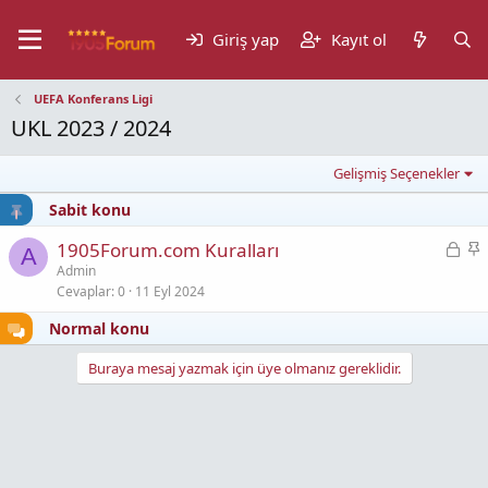
Giriş yap
Kayıt ol
UEFA Konferans Ligi
UKL 2023 / 2024
Gelişmiş Seçenekler
Sabit konu
K
S
1905Forum.com Kuralları
A
i
a
Admin
Cevaplar
0
11 Eyl 2024
l
b
i
i
Normal konu
t
t
l
Buraya mesaj yazmak için üye olmanız gereklidir.
i