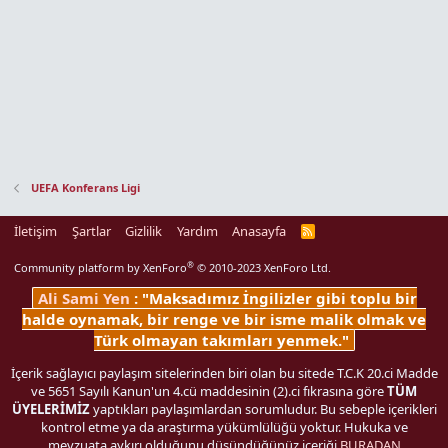
UEFA Konferans Ligi
İletişim
Şartlar
Gizlilik
Yardım
Anasayfa
R
S
S
®
Community platform by XenForo
© 2010-2023 XenForo Ltd.
Ali Sami Yen
: "Maksadımız İngilizler gibi toplu bir
halde oynamak, bir renge ve bir isme malik olmak ve
Türk olmayan takımları yenmek."
İçerik sağlayıcı paylaşım sitelerinden biri olan bu sitede T.C.K 20.ci Madde
ve 5651 Sayılı Kanun'un 4.cü maddesinin (2).ci fıkrasına göre
TÜM
ÜYELERİMİZ
yaptıkları paylaşımlardan sorumludur. Bu sebeple içerikleri
kontrol etme ya da araştırma yükümlülüğü yoktur. Hukuka ve
mevzuata aykırı olduğunu düşündüğünüz içeriği
BURADAN