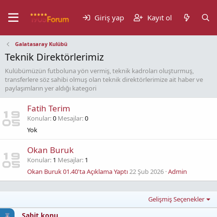
Giriş yap
Kayıt ol
Galatasaray Kulübü
Teknik Direktörlerimiz
Kulübümüzün futboluna yön vermiş, teknik kadroları oluşturmuş,
transferlere söz sahibi olmuş olan teknik direktörlerimize ait haber ve
paylaşımların yer aldığı kategori
Fatih Terim
Konular
0
Mesajlar
0
Yok
Okan Buruk
Konular
1
Mesajlar
1
Okan Buruk 01.40'ta Açıklama Yaptı
22 Şub 2026
Admin
Gelişmiş Seçenekler
Sabit konu