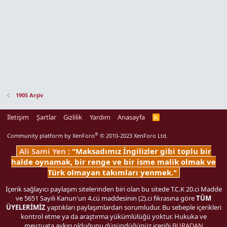
1905 Arşiv
İletişim
Şartlar
Gizlilik
Yardım
Anasayfa
R
S
S
®
Community platform by XenForo
© 2010-2023 XenForo Ltd.
Ali Sami Yen
: "Maksadımız İngilizler gibi toplu bir
halde oynamak, bir renge ve bir isme malik olmak ve
Türk olmayan takımları yenmek."
İçerik sağlayıcı paylaşım sitelerinden biri olan bu sitede T.C.K 20.ci Madde
ve 5651 Sayılı Kanun'un 4.cü maddesinin (2).ci fıkrasına göre
TÜM
ÜYELERİMİZ
yaptıkları paylaşımlardan sorumludur. Bu sebeple içerikleri
kontrol etme ya da araştırma yükümlülüğü yoktur. Hukuka ve
mevzuata aykırı olduğunu düşündüğünüz içeriği
BURADAN