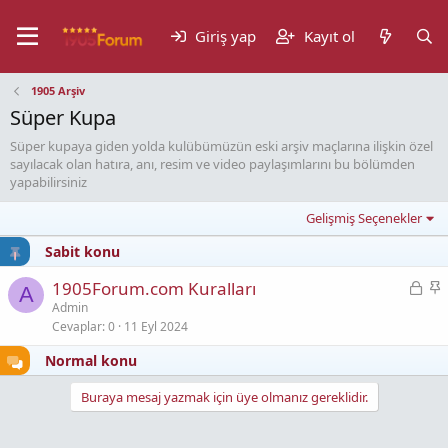
Giriş yap
Kayıt ol
1905 Arşiv
Süper Kupa
Süper kupaya giden yolda kulübümüzün eski arşiv maçlarına ilişkin özel
sayılacak olan hatıra, anı, resim ve video paylaşımlarını bu bölümden
yapabilirsiniz
Gelişmiş Seçenekler
Sabit konu
K
S
1905Forum.com Kuralları
A
i
a
Admin
Cevaplar
0
11 Eyl 2024
l
b
i
i
Normal konu
t
t
l
Buraya mesaj yazmak için üye olmanız gereklidir.
i