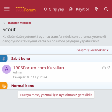
Giriş yap
Kayıt ol
Transfer Merkezi
Scout
Kulübümüzün yetenekli oyuncu transferindeki son durumu, yetenekli
genç oyuncu tavsiyeniz varsa bu bölümde paylaşım yapabilirsiniz.
Gelişmiş Seçenekler
Sabit konu
K
S
1905Forum.com Kuralları
A
i
a
Admin
Cevaplar
0
11 Eyl 2024
l
b
i
i
Normal konu
t
t
l
Buraya mesaj yazmak için üye olmanız gereklidir.
i