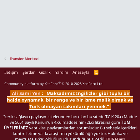
Transfer Merkezi
İletişim
Şartlar
Gizlilik
Yardım
Anasayfa
R
S
S
®
Community platform by XenForo
© 2010-2023 XenForo Ltd.
Ali Sami Yen
: "Maksadımız İngilizler gibi toplu bir
halde oynamak, bir renge ve bir isme malik olmak ve
Türk olmayan takımları yenmek."
İçerik sağlayıcı paylaşım sitelerinden biri olan bu sitede T.C.K 20.ci Madde
ve 5651 Sayılı Kanun'un 4.cü maddesinin (2).ci fıkrasına göre
TÜM
ÜYELERİMİZ
yaptıkları paylaşımlardan sorumludur. Bu sebeple içerikleri
kontrol etme ya da araştırma yükümlülüğü yoktur. Hukuka ve
mevzuata aykırı olduğunu düşündüğünüz içeriği
BURADAN