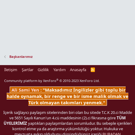
Başkanlarımız
İletişim
Şartlar
Gizlilik
Yardım
Anasayfa
R
S
S
®
Community platform by XenForo
© 2010-2023 XenForo Ltd.
Ali Sami Yen
: "Maksadımız İngilizler gibi toplu bir
halde oynamak, bir renge ve bir isme malik olmak ve
Türk olmayan takımları yenmek."
İçerik sağlayıcı paylaşım sitelerinden biri olan bu sitede T.C.K 20.ci Madde
ve 5651 Sayılı Kanun'un 4.cü maddesinin (2).ci fıkrasına göre
TÜM
ÜYELERİMİZ
yaptıkları paylaşımlardan sorumludur. Bu sebeple içerikleri
kontrol etme ya da araştırma yükümlülüğü yoktur. Hukuka ve
mevzuata aykırı olduğunu düşündüğünüz içeriği
BURADAN