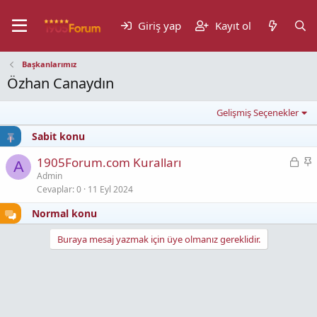
Giriş yap
Kayıt ol
Başkanlarımız
Özhan Canaydın
Gelişmiş Seçenekler
Sabit konu
K
S
1905Forum.com Kuralları
A
i
a
Admin
Cevaplar
0
11 Eyl 2024
l
b
i
i
Normal konu
t
t
l
Buraya mesaj yazmak için üye olmanız gereklidir.
i